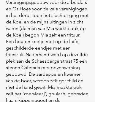
Verenigingsgebouw voor de arbeiders
en Os Hoes voor de vele verenigingen
in het dorp. Toen het slechter ging met
de Koel en de mijnsluitingen in zicht
waren (de man van Mia werkte ook op
de Koel) begon Mia zelf een frituur.
Een houten keetje met op de luifel
geschilderde eendjes met een
friteszak. Naderhand werd op dezelfde
plek aan de Schaesbergerstraat 75 een
stenen Cafetaria met bovenwoning
gebouwd. De aardappelen kwamen
van de boer, werden zelf geschild en
met de hand gepit. Mia maakte ook
zelf het ‘zoervleesj’, goulash, gebraden
haan, kippenragout en de
‘aerpelsjlaat’. Het slogan van Cafetaria
De Halte was: ”onze reclame, gewoon
kwaliteit”. Van heinde en ver kwamen
de mensen speciaal naar haar
‘frieteboet’. Dan ging er een dubbele