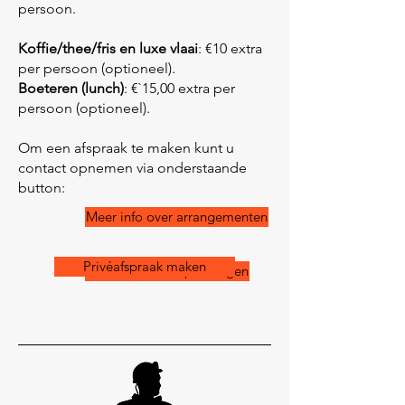
persoon.
Koffie/thee/fris en luxe vlaai
: €10 extra
per persoon (optioneel).
Boeteren (lunch)
: €`15,00 extra per
persoon (optioneel).
Om een afspraak te maken kunt u
contact opnemen via onderstaande
button:
Meer info over arrangementen
Privéafspraak maken
Meer info over open dagen