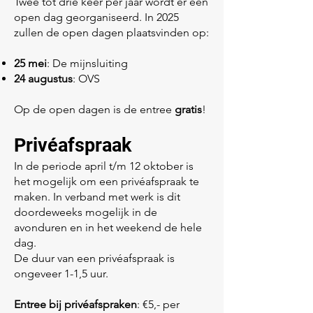
Twee tot drie keer per jaar wordt er een
open dag georganiseerd. In 2025
zullen de open dagen plaatsvinden op:
25 mei
: De mijnsluiting
24 augustus
: OVS
Op de open dagen is de entree
gratis
!
Privéafspraak
In de periode april t/m 12 oktober is
het mogelijk om een privéafspraak te
maken. In verband met werk is dit
doordeweeks mogelijk in de
avonduren en in het weekend de hele
dag.
De duur van een privéafspraak is
ongeveer 1-1,5 uur.
Entree bij privéafspraken
: €5,- per