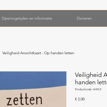
Openingstijden en informatie
Doneren
Veiligheid Ansichtkaart - Op handen letten
Veiligheid 
handen let
Productcode: VHPL9
Prijs
€ 2,00