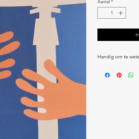
Aantal
*
I
Handig om te wet
Soms kunnen de kaar
warmte. Leg ze dan b
om dit te verhelpen. 
Bewaaradvies: droog 